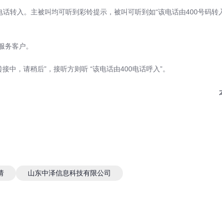
电话转入。主被叫均可听到彩铃提示，被叫可听到如“该电话由400号码转
速服务客户。
在转接中，请稍后”，接听方则听 “该电话由400电话呼入”。
请
山东中泽信息科技有限公司