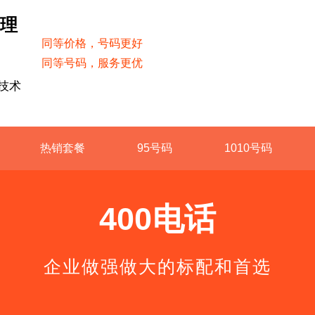
受理
同等价格，号码更好
同等号码，服务更优
技术
热销套餐
95号码
1010号码
400电话
企业做强做大的标配和首选