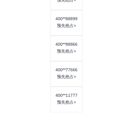
400**18789 400**27678
400**28567 400**77567
400**88899
预先抢占>
获取更多号码
400**88866
预先抢占>
400**77666
预先抢占>
400**11777
10000元
合约年限 3年
预先抢占>
中型企业最好的选择，好号码，体现品牌形象
合约时间：
三年合约，277元/月
号码类型：
ABAB/AABB、尾号3连豹子号