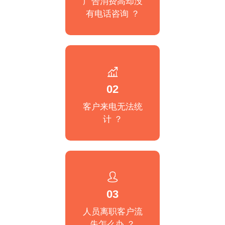
广告消费高却没
有电话咨询 ？
02
客户来电无法统
计 ？
03
人员离职客户流
失怎么办 ？