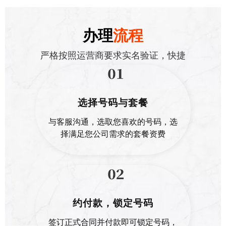
费用特点：
价格较高
办理
流程
套餐包含：
400号码、免费通话时长、赠送
附加功能
严格按照运营商要求实名验证，快捷
推荐号码
400**85656 400**62626
选择号码与套餐
400**33322 400**99977
与客服沟通，选取您喜欢的号码，选
择满足您公司需求的套餐资费
400**11188 400**77722
400**42444 400**65000
获取更多号码
约付款，锁定号码
签订正式合同并付款即可锁定号码，