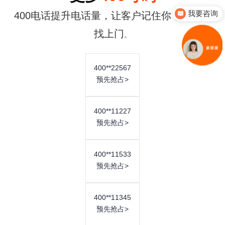
我要咨询
400电话提升电话量，让客户记住你，让生意
护航
你们是怎么收费的呢
找上门
。
400**22567
预先抢占>
1800元
合约年限 3年
400**11227
适合初创企业或个体商户，满足基本话务量
预先抢占>
合约时间：
三年合约，50元/月
号码类型：
基础400号码
400**11533
预先抢占>
费用特点：
价格较低
套餐包含：
400号码、免费通话时长、赠送
400**11345
附加功能
预先抢占>