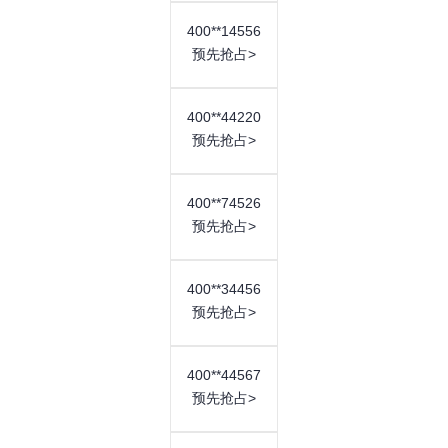
推荐号码
400**14556
预先抢占>
400**56950 400**59075
400**90758 400**97560
400**44220
400**60557 400**59890
预先抢占>
400**96907 400**87695
400**74526
预先抢占>
获取更多号码
400**34456
预先抢占>
3000元
合约年限 3年
400**44567
预先抢占>
小型企业入门优选，好号码，助力企业发展
合约时间：
三年合约，50元/月