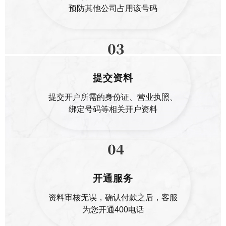
预防其他公司占用该号码
15000元
合约年限 3年
中大型企业优质号码，彰显实力
合约时间：
三年合约，416元/月
号码类型：
中间3连号、尾号3连豹子号
提交资料
费用特点：
价格较高
提交开户所需的身份证、营业执照、
套餐包含：
400号码、免费通话时长、赠送
绑定号码等相关开户资料
附加功能
推荐号码
400**17888 400**25888
开通服务
400**03666 400**57666
资料审核无误，确认付款之后，客服
400**19999 400**89555
为您开通400电话
400**01888 400**34999