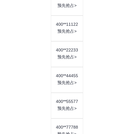
预先抢占>
400**11122
4500元
合约年限 3年
预先抢占>
中小企业首选，好号码，助力企业发展
合约时间：
三年合约，125元/月
400**22233
预先抢占>
号码类型：
400号码顺口易记
费用特点：
价格适中
400**44455
套餐包含：
400号码、免费通话时长、赠送
预先抢占>
附加功能
400**55577
预先抢占>
推荐号码
400**17567 400**88123
400**77788
400**33789 400**99678
预先抢占>