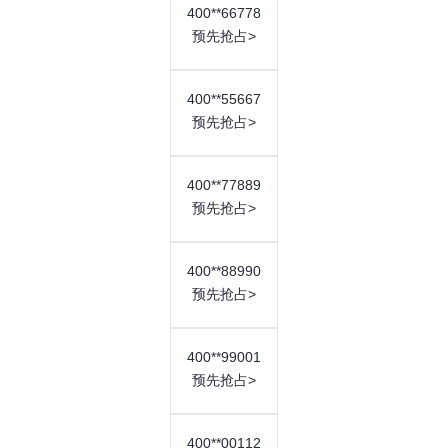
400**66778
号码类型：
基础400号码
预先抢占>
费用特点：
价格较低
套餐包含：
400号码、免费通话时长、赠送
400**55667
预先抢占>
附加功能
400**77889
推荐号码
预先抢占>
400**18977 400**51600
400**17166 400**67199
400**88990
预先抢占>
400**91577 400**87977
400**51699 400**65699
400**99001
预先抢占>
获取更多号码
400**00112