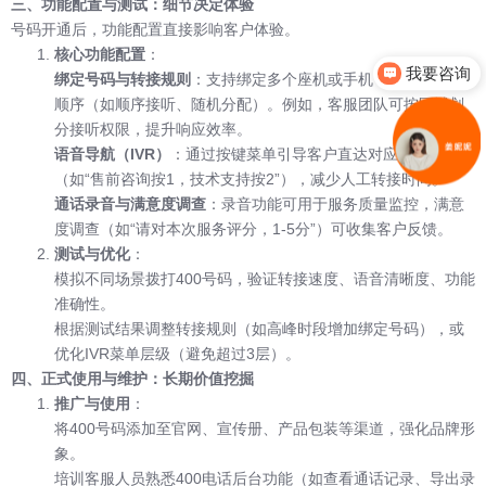
三、功能配置与测试：细节决定体验
号码开通后，功能配置直接影响客户体验。
核心功能配置
：
我要咨询
绑定号码与转接规则
：支持绑定多个座机或手机，并设置转接
顺序（如顺序接听、随机分配）。例如，客服团队可按区域划
分接听权限，提升响应效率。
语音导航（IVR）
：通过按键菜单引导客户直达对应部门
（如“售前咨询按1，技术支持按2”），减少人工转接时间。
通话录音与满意度调查
：录音功能可用于服务质量监控，满意
度调查（如“请对本次服务评分，1-5分”）可收集客户反馈。
测试与优化
：
模拟不同场景拨打400号码，验证转接速度、语音清晰度、功能
准确性。
根据测试结果调整转接规则（如高峰时段增加绑定号码），或
优化IVR菜单层级（避免超过3层）。
四、正式使用与维护：长期价值挖掘
推广与使用
：
将400号码添加至官网、宣传册、产品包装等渠道，强化品牌形
象。
培训客服人员熟悉400电话后台功能（如查看通话记录、导出录