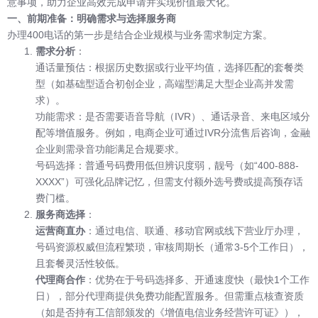
意事项，助力企业高效完成申请并实现价值最大化。
一、前期准备：明确需求与选择服务商
办理400电话的第一步是结合企业规模与业务需求制定方案。
需求分析
：
通话量预估：根据历史数据或行业平均值，选择匹配的套餐类
型（如基础型适合初创企业，高端型满足大型企业高并发需
求）。
功能需求：是否需要语音导航（IVR）、通话录音、来电区域分
配等增值服务。例如，电商企业可通过IVR分流售后咨询，金融
企业则需录音功能满足合规要求。
号码选择：普通号码费用低但辨识度弱，靓号（如“400-888-
XXXX”）可强化品牌记忆，但需支付额外选号费或提高预存话
费门槛。
服务商选择
：
运营商直办
：通过电信、联通、移动官网或线下营业厅办理，
号码资源权威但流程繁琐，审核周期长（通常3-5个工作日），
且套餐灵活性较低。
代理商合作
：优势在于号码选择多、开通速度快（最快1个工作
日），部分代理商提供免费功能配置服务。但需重点核查资质
（如是否持有工信部颁发的《增值电信业务经营许可证》），