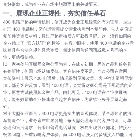
良好形象，成为企业在市场中脱颖而出的关键要素。
一、展现企业正规性，夯实信任基石
400 电话严格的申请机制，使其成为企业正规经营的有力证明。企业
办理 400 电话时，需向运营商提交营业执照副本复印件、法人身份证
复印件等资质材料，经过严格审核后方可获得号码。这一流程如同给
企业贴上了 “官方认证” 的标签，在客户眼中，使用 400 电话的企业意
味着具备合法合规的经营资质，相比使用普通固话或私人号码的企
业，更值得信赖。
以一家初创的互联网金融公司为例，在成立初期，尽管产品和服务具
有创新性，但因市场认知度低，客户信任度不足。当该公司在官网、
宣传资料上展示 400 电话后，情况得到显著改善。客户咨询量明显增
加，部分客户反馈，看到 400 电话，会觉得这家公司是正规运营的企
业，愿意尝试使用其金融产品。由此可见，400 电话在企业发展初
期，能有效帮助企业快速建立起客户信任，为后续业务开展奠定基
础。
对于大型企业而言，400 电话更是实力的直观体现。某全球知名的汽
车制造企业，业务遍布世界各地，每天需处理海量的客户咨询、订单
处理和售后请求。若采用普通电话系统，极易出现线路拥堵、转接不
畅等问题，严重影响客户体验。而 400 电话强大的多线接入功能，可