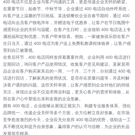
400 电话不仅是企业与客户沟通的工具，更是传递企业关怀的桥梁。
在重要节日，如春节、中秋节等，企业通过 400 电话自动外呼系统，
向客户送上温馨的节日祝福。某连锁餐饮企业在春节期间，通过 400
电话向会员客户致电拜年，并赠送电子优惠券，让客户在节日氛围中
感受到企业的关怀与温暖。在客户生日时，企业借助 400 电话送上专
属祝福和定制优惠，为客户带来惊喜。例如，一家健身俱乐部在客户
生日当天，通过 400 电话为客户送上免费私教课程体验券，让客户感
受到自己被重视。
在售后环节，400 电话同样发挥着重要作用。企业利用 400 电话进行
定期回访，询问客户产品使用情况、收集客户意见和建议。某家居用
品企业在客户购买家具后的一周、一个月、三个月，分别通过 400 电
话进行回访，了解家具的使用状况、是否存在质量问题等，并及时解
决客户遇到的问题。这些关怀举措，让客户感受到企业对他们的持续
关注，体现出企业不仅追求商业利益，更关心客户的需求和体验，从
而在客户心中塑造出亲和友善的企业形象。
拥有 400 电话，企业能够从展现正规实力、构建专业服务体系、强化
品牌统一、传递企业关怀等多个方面，全方位树立良好形象。在市场
竞争愈发激烈的今天，企业应充分发挥 400 电话的优势，借助这一工
具不断优化和提升自身形象，赢得客户的认可与信赖，为企业的长远
发展筑牢根基。