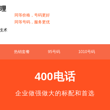
受理
同等价格，号码更好
同等号码，服务更优
技术
热销套餐
95号码
1010号码
400电话
企业做强做大的标配和首选